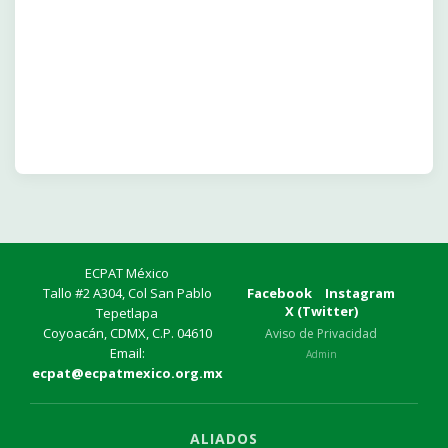
ECPAT México
Tallo #2 A304, Col San Pablo
Facebook
Instagram
X (Twitter)
Tepetlapa
Coyoacán, CDMX, C.P. 04610
Aviso de Privacidad
Email:
Admin
ecpat@ecpatmexico.org.mx
ALIADOS